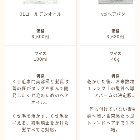
カミモノ紹介
シャンプー
01ゴールデンオイル
voiヘアバター
スタイング
価格
価格
トリートメント
6,600円
3,630円
ヘアアイロン
サイズ
サイズ
ヘアグッズ
100ml
48g
特徴
特徴
くせ毛専門美容師と髪質改
乾かした後、お米数粒分
善の匠がタッグを組んで開
１ランク上の髪質へ導く
発したくせ毛のためのヘア
アバームの決定版。
オイル。
何も付けていない素髪
くせ毛を活かす、くせ毛を
感〜潤い＆束感たっぷり
抑える、縮毛矯正をかけた
トレンドヘアまで１本で
髪すべてに対応。
結。