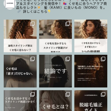
ア＆スタイリングを発信中！
くせ毛に合うヘアケア商
品もセレクト
⁡
髪（KAMI）に良いもの（MONO）を。
⁡
詳しくはこちら