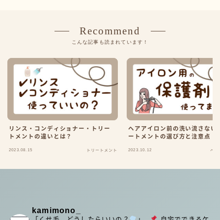
Recommend
こんな記事も読まれています！
リンス・コンディショナー・トリー
ヘアアイロン前の洗い流さない
トメントの違いとは？
ートメントの選び方と注意点
2023.08.15
2023.10.12
トリートメント
ヘア
kamimono_
「くせ毛、どうしたらいいの？
」
⁡
自宅でできるケ