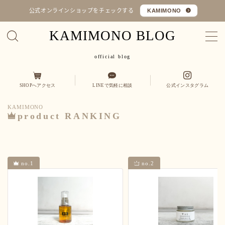
公式オンラインショップをチェックする
KAMIMONO
KAMIMONO BLOG
MENU
official blog
オフィシャルショップ
SHOPへアクセス
LINEで気軽に相談
公式インスタグラム
コラム
KAMIMONO
Q&A
product RANKING
カミ
縮毛矯正・髪質改善
くせ毛を活かす
no.1
no.2
モノ
ヒト