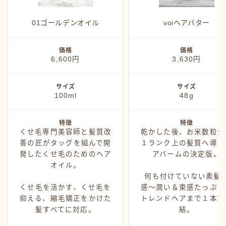
カミモノ紹介
シャンプー
01ゴールデンオイル
voiヘアバター
スタイング
価格
価格
トリートメント
6,600円
3,630円
ヘアアイロン
サイズ
サイズ
ヘアグッズ
100ml
48g
特徴
特徴
くせ毛専門美容師と髪質改
乾かした後、お米数粒分
善の匠がタッグを組んで開
１ランク上の髪質へ導く
発したくせ毛のためのヘア
アバームの決定版。
オイル。
何も付けていない素髪
くせ毛を活かす、くせ毛を
感〜潤い＆束感たっぷり
抑える、縮毛矯正をかけた
トレンドヘアまで１本で
髪すべてに対応。
結。