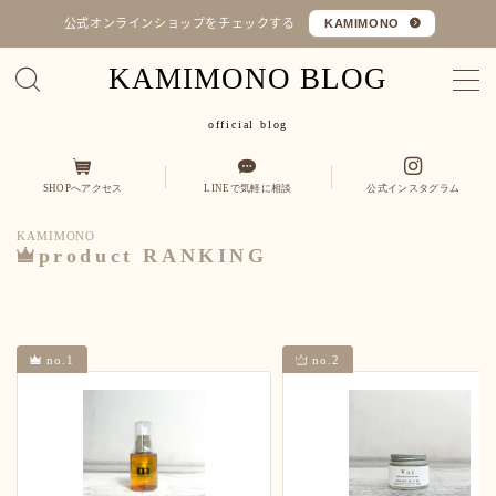
公式オンラインショップをチェックする
KAMIMONO
KAMIMONO BLOG
MENU
official blog
オフィシャルショップ
SHOPへアクセス
LINEで気軽に相談
公式インスタグラム
コラム
KAMIMONO
Q&A
product RANKING
カミ
縮毛矯正・髪質改善
くせ毛を活かす
no.1
no.2
モノ
ヒト