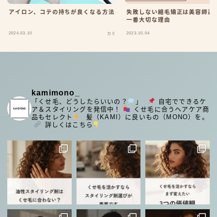
アイロン、コテの持ちが良くなる方法
失敗しない縮毛矯正は美容師選
一番大切な理由
2024.03.10
2023.10.04
カミ
kamimono_
「くせ毛、どうしたらいいの？
」
⁡
自宅でできるケ
ア＆スタイリングを発信中！
くせ毛に合うヘアケア商
品もセレクト
⁡
髪（KAMI）に良いもの（MONO）を。
⁡
詳しくはこちら