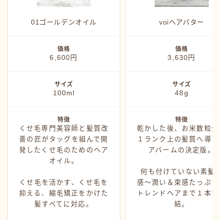
カミモノ紹介
シャンプー
01ゴールデンオイル
voiヘアバター
スタイング
価格
価格
トリートメント
6,600円
3,630円
ヘアアイロン
サイズ
サイズ
ヘアグッズ
100ml
48g
特徴
特徴
くせ毛専門美容師と髪質改
乾かした後、お米数粒分
善の匠がタッグを組んで開
１ランク上の髪質へ導く
発したくせ毛のためのヘア
アバームの決定版。
オイル。
何も付けていない素髪
くせ毛を活かす、くせ毛を
感〜潤い＆束感たっぷり
抑える、縮毛矯正をかけた
トレンドヘアまで１本で
髪すべてに対応。
結。