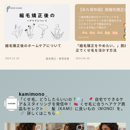
縮毛矯正後のホームケアについて
「縮毛矯正をやめたい。」脱縮
正でくせ毛を活かす方法
2025.12.15
2024.04.26
縮毛矯正・髪質改善
kamimono_
「くせ毛、どうしたらいいの？
」
⁡
自宅でできるケ
ア＆スタイリングを発信中！
くせ毛に合うヘアケア商
品もセレクト
⁡
髪（KAMI）に良いもの（MONO）を。
⁡
詳しくはこちら