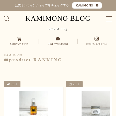
公式オンラインショップをチェックする
KAMIMONO
KAMIMONO BLOG
MENU
official blog
オフィシャルショップ
SHOPへアクセス
LINEで気軽に相談
公式インスタグラム
コラム
KAMIMONO
Q&A
product RANKING
カミ
縮毛矯正・髪質改善
くせ毛を活かす
no.1
no.2
モノ
ヒト