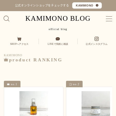
公式オンラインショップをチェックする
KAMIMONO
KAMIMONO BLOG
MENU
official blog
オフィシャルショップ
SHOPへアクセス
LINEで気軽に相談
公式インスタグラム
コラム
KAMIMONO
Q&A
product RANKING
カミ
縮毛矯正・髪質改善
くせ毛を活かす
no.1
no.2
モノ
ヒト