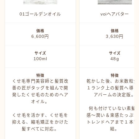
カミモノ紹介
シャンプー
01ゴールデンオイル
voiヘアバター
スタイング
価格
価格
トリートメント
6,600円
3,630円
ヘアアイロン
サイズ
サイズ
ヘアグッズ
100ml
48g
特徴
特徴
くせ毛専門美容師と髪質改
乾かした後、お米数粒分
善の匠がタッグを組んで開
１ランク上の髪質へ導く
発したくせ毛のためのヘア
アバームの決定版。
オイル。
何も付けていない素髪
くせ毛を活かす、くせ毛を
感〜潤い＆束感たっぷり
抑える、縮毛矯正をかけた
トレンドヘアまで１本で
髪すべてに対応。
結。