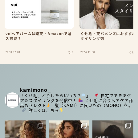
voiヘアバームは楽天・Amazonで購
くせ毛・天パメンズにおすすめ
入可能？
タイリング剤
2023.07.01
2024.11.08
モノ
くせ毛
kamimono_
「くせ毛、どうしたらいいの？
」
⁡
自宅でできるケ
ア＆スタイリングを発信中！
くせ毛に合うヘアケア商
品もセレクト
⁡
髪（KAMI）に良いもの（MONO）を。
⁡
詳しくはこちら