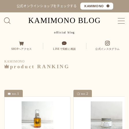
公式オンラインショップをチェックする
KAMIMONO
KAMIMONO BLOG
MENU
official blog
オフィシャルショップ
SHOPへアクセス
LINEで気軽に相談
公式インスタグラム
コラム
KAMIMONO
Q&A
product RANKING
カミ
縮毛矯正・髪質改善
くせ毛を活かす
no.1
no.2
モノ
ヒト