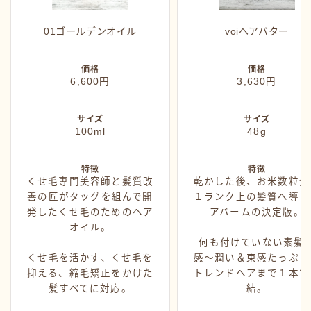
カミモノ紹介
シャンプー
01ゴールデンオイル
voiヘアバター
スタイング
価格
価格
トリートメント
6,600円
3,630円
ヘアアイロン
サイズ
サイズ
ヘアグッズ
100ml
48g
特徴
特徴
くせ毛専門美容師と髪質改
乾かした後、お米数粒分
善の匠がタッグを組んで開
１ランク上の髪質へ導く
発したくせ毛のためのヘア
アバームの決定版。
オイル。
何も付けていない素髪
くせ毛を活かす、くせ毛を
感〜潤い＆束感たっぷり
抑える、縮毛矯正をかけた
トレンドヘアまで１本で
髪すべてに対応。
結。