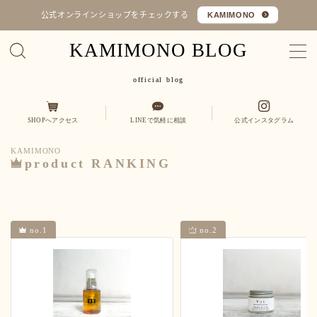
公式オンラインショップをチェックする
KAMIMONO
KAMIMONO BLOG
MENU
official blog
オフィシャルショップ
SHOPへアクセス
LINEで気軽に相談
公式インスタグラム
コラム
KAMIMONO
Q&A
product RANKING
カミ
縮毛矯正・髪質改善
くせ毛を活かす
no.1
no.2
モノ
ヒト