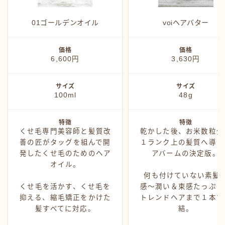
カミモノ紹介
シャンプー
01ゴールデンオイル
voiヘアバター
スタイング
価格
価格
トリートメント
6,600円
3,630円
ヘアアイロン
サイズ
サイズ
ヘアグッズ
100ml
48g
特徴
特徴
くせ毛専門美容師と髪質改
乾かした後、お米数粒分
善の匠がタッグを組んで開
１ランク上の髪質へ導く
発したくせ毛のためのヘア
アバームの決定版。
オイル。
何も付けていない素髪
くせ毛を活かす、くせ毛を
感〜潤い＆束感たっぷり
抑える、縮毛矯正をかけた
トレンドヘアまで１本で
髪すべてに対応。
結。