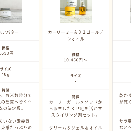
ヒト
iヘアバター
カーリーミー＆０１ゴールデ
ンオイル
価格
,630円
価格
10,450円〜
サイズ
48g
サイズ
-
特徴
後、お米数粒分で
乾か
特徴
上の髪質へ導くヘ
が乾
カーリーガールメソッドか
ムの決定版。
ら派生したくせ毛を活かす
スタイリング剤セット。
ていない素髪質
サラ
＆束感たっぷりの
など
クリーム＆ジェル＆オイル