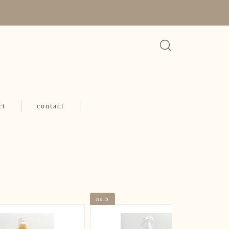
ct
contact
no.5
no.