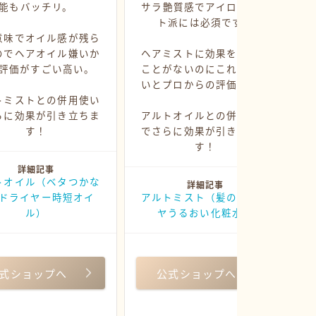
能もバッチリ。
サラ艶質感でアイロンセッ
ト派には必須です。
意味でオイル感が残ら
のでヘアオイル嫌いか
ヘアミストに効果を感じた
評価がすごい高い。
ことがないのにこれはすご
いとプロからの評価多数。
トミストとの併用使い
らに効果が引き立ちま
アルトオイルとの併用使い
す！
でさらに効果が引き立ちま
す！
詳細記事
トオイル（ベタつかな
詳細記事
ドライヤー時短オイ
アルトミスト（髪のサラツ
ル）
ヤうるおい化粧水）
式ショップへ
公式ショップへ