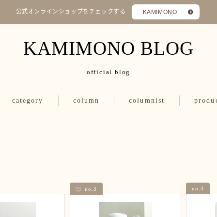
公式オンラインショップをチェックする
KAMIMONO
KAMIMONO BLOG
official blog
category
column
columnist
produ
Q&A
シャンプー
カミ
トリートメント
スタイング
くせ毛を活かす
縮毛矯正・髪質改善
ヘアアイロン
no.4
no.3
ヘアグッズ
モノ