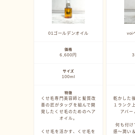
01ゴールデンオイル
vo
価格
6,600円
3
サイズ
100ml
特徴
くせ毛専門美容師と髪質改
乾かした
善の匠がタッグを組んで開
１ランク
発したくせ毛のためのヘア
アバー
オイル。
何も付け
くせ毛を活かす、くせ毛を
感〜潤い