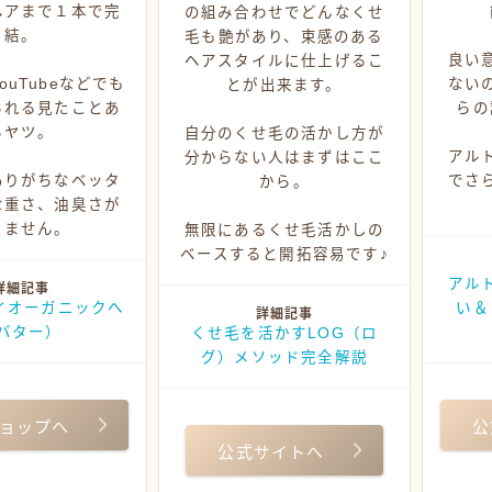
ヘアまで１本で完
の組み合わせでどんなくせ
結。
毛も艶があり、束感のある
良い
ヘアスタイルに仕上げるこ
ouTubeなどでも
ない
とが出来ます。
られる見たことあ
らの
るヤツ。
自分のくせ毛の活かし方が
アル
分からない人はまずはここ
ありがちなベッタ
でさ
から。
な重さ、油臭さが
りません。
無限にあるくせ毛活かしの
ベースすると開拓容易です♪
アル
詳細記事
ォイオーガニックヘ
い＆
詳細記事
バター）
くせ毛を活かすLOG（ロ
グ）メソッド完全解説
ョップへ
公
公式サイトへ