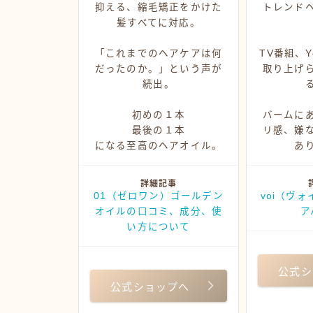
抑える、縮毛矯正をかけた
トレンド
髪すべてに対応。
「これまでのヘアケアは何
TV番組、Y
だったのか。」という声が
取り上げ
続出。
初めの１本
バームに
最後の１本
リ感、嫌
になる至高のヘアオイル。
あ
詳細記事
01（ゼロワン）ゴールデン
voi（ヴ
オイルの口コミ、成分、使
ア
い方について
公式シ
公式ショップへ