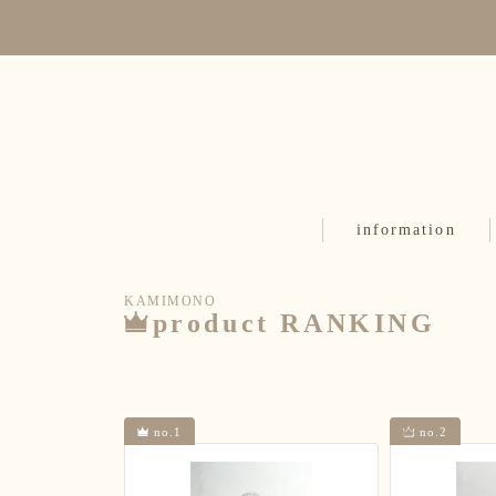
information
KAMIMONO
product RANKING
no.1
no.2