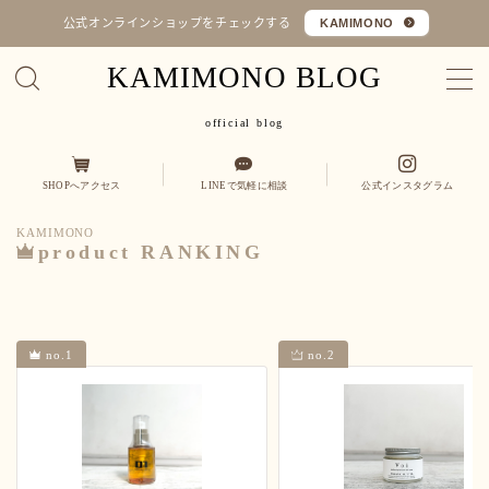
公式オンラインショップをチェックする
KAMIMONO
KAMIMONO BLOG
MENU
official blog
オフィシャルショップ
SHOPへアクセス
LINEで気軽に相談
公式インスタグラム
コラム
KAMIMONO
Q&A
product RANKING
カミ
縮毛矯正・髪質改善
くせ毛を活かす
no.1
no.2
モノ
ヒト