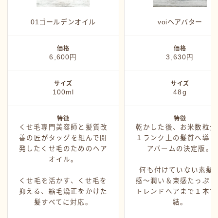
カミモノ紹介
シャンプー
01ゴールデンオイル
voiヘアバター
スタイング
価格
価格
トリートメント
6,600円
3,630円
ヘアアイロン
サイズ
サイズ
ヘアグッズ
100ml
48g
特徴
特徴
くせ毛専門美容師と髪質改
乾かした後、お米数粒分
善の匠がタッグを組んで開
１ランク上の髪質へ導く
発したくせ毛のためのヘア
アバームの決定版。
オイル。
何も付けていない素髪
くせ毛を活かす、くせ毛を
感〜潤い＆束感たっぷり
抑える、縮毛矯正をかけた
トレンドヘアまで１本で
髪すべてに対応。
結。